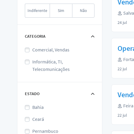
Vend
Indiferente
Sim
Não
Salva
24 jul
CATEGORIA
Opera
Comercial, Vendas
Forta
Informática, TI,
Telecomunicações
22 jul
Vend
ESTADO
Feira
Bahia
22 jul
Ceará
Pernambuco