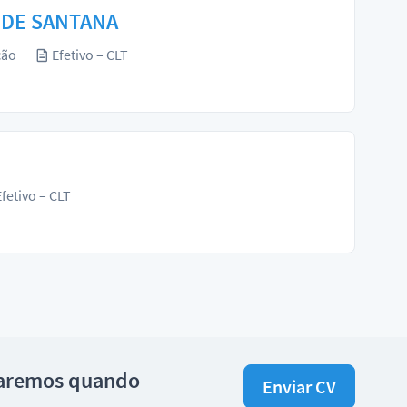
A DE SANTANA
ção
Efetivo – CLT
fetivo – CLT
isaremos quando
Enviar CV